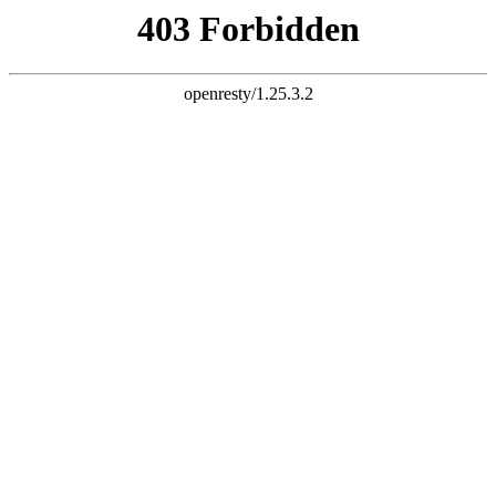
K8·凯发中国一触即发
www.xsbhtz.com官网首页
网站首页
企业查询
企业推广
企业招聘
www.xsbhtz.com官网首页
Site Introduction